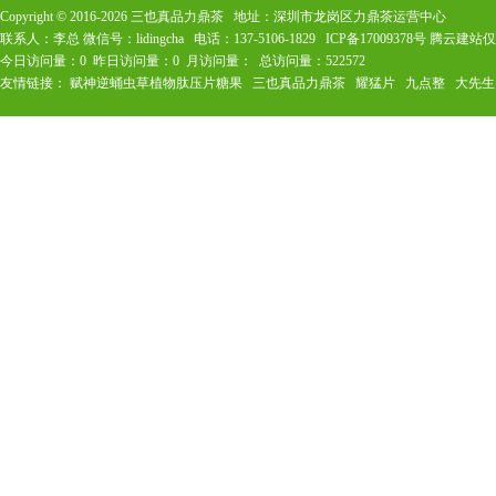
Copyright © 2016-
2026
三也真品力鼎茶 地址：深圳市龙岗区力鼎茶运营中心
联系人：李总 微信号：lidingcha 电话：137-5106-1829
ICP备17009378号
腾云建站仅
今日访问量：
0
昨日访问量：
0
月访问量：
总访问量：
522572
友情链接：
赋神逆蛹虫草植物肽压片糖果
三也真品力鼎茶
耀猛片
九点整
大先生