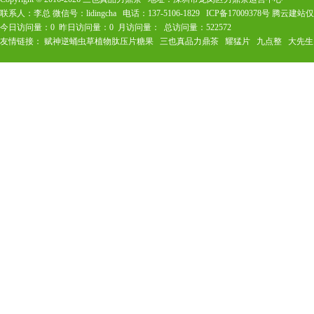
联系人：李总 微信号：lidingcha 电话：137-5106-1829
ICP备17009378号
腾云建站仅
今日访问量：
0
昨日访问量：
0
月访问量：
总访问量：
522572
友情链接：
赋神逆蛹虫草植物肽压片糖果
三也真品力鼎茶
耀猛片
九点整
大先生