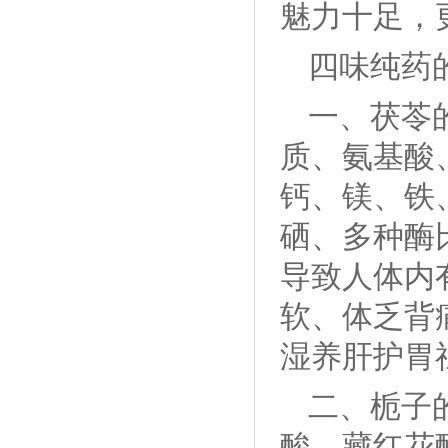
魅力十足，
四味纯药
一、茯苓
质、氨基酸
钙、镁、铁
硒、多种酶
导致人体内
软、体乏背
湿养肝护胃
二、栀子
酸、藏红花