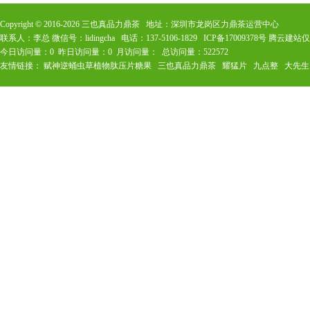
Copyright © 2016-
2026
三也真品力鼎茶 地址：深圳市龙岗区力鼎茶运营中心
联系人：李总 微信号：lidingcha 电话：137-5106-1829
ICP备17009378号
腾云建站仅
今日访问量：
0
昨日访问量：
0
月访问量：
总访问量：
522572
友情链接：
赋神逆蛹虫草植物肽压片糖果
三也真品力鼎茶
耀猛片
九点整
大先生