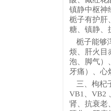
镇静中枢神
栀子有护肝
糖、镇静、
栀子能够
烦、肝火目
泡、脚气）
牙痛）、心
三、枸杞
VB1、VB
肾、抗衰老