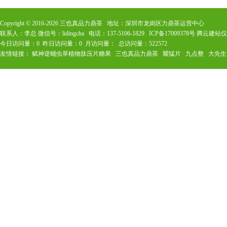
Copyright © 2016-
2026
三也真品力鼎茶 地址：深圳市龙岗区力鼎茶运营中心
联系人：李总 微信号：lidingcha 电话：137-5106-1829
ICP备17009378号
腾云建站仅
今日访问量：
0
昨日访问量：
0
月访问量：
总访问量：
522572
友情链接：
赋神逆蛹虫草植物肽压片糖果
三也真品力鼎茶
耀猛片
九点整
大先生