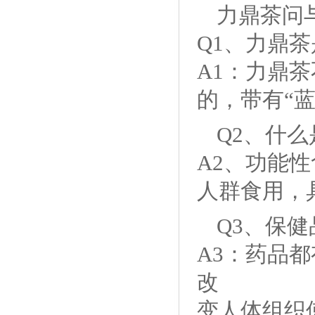
力鼎茶问
Q1、
力鼎茶
A1：力鼎
的，带有“
Q2、什
A2、功能
人群食用，
Q3、保
A3：药品
改
变人体组织