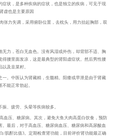
的症状，是多种疾病的症状，也是独立的疾病，可见于现
肾虚也是主要原因
肌肉张力失调，采用俯卧位置，去枕头，用力抬起胸部，双
弛无力，苍白无血色。没有风湿或外伤，却背部不适、胸
觉得腰里面发凉，这是最典型的肾阳虚症状。然后男性腰
品以及韭菜籽。
之一。中医认为肾藏精，生髓精。阳痿或早泄是由于肾藏
茎不能正常勃起。
不振、疲劳、头晕等疾病较多。
、高血压、糖尿病。其次，避免大鱼大肉高蛋白饮食，预防
害。最后，对于高血压、糖尿病血压、糖尿病和高尿酸血
白/肌酐比值3。定期检查肾功能，目前评价肾功能最正确