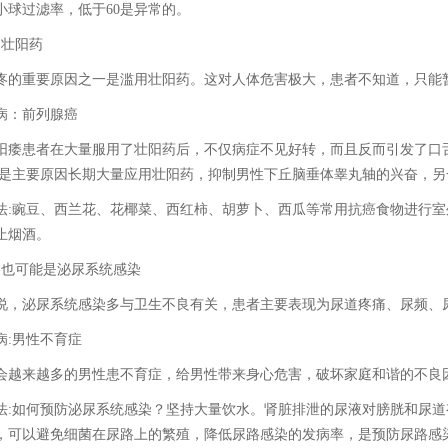
小球过滤率，低于60是异常的。
用壮阳药
疼的重要原因之一是滥用壮阳药。这对人体危害极大，患者不知道，只能
病：前列腺癌
阳痿患者在大量服用了壮阳药后，不仅病症不见好转，而且反而引发了口
也是主要原因长期大量应用壮阳药，抑制男性下丘脑垂体睾丸轴的兴奋，
法:豌豆、西兰花、花椰菜、西红柿、胡萝卜、西瓜等常用抗癌食物进行
止烟酒。
疼也可能是泌尿系统感染
说，泌尿系统感染多与卫生不良有关，患者主要表现为尿道疼痛、尿频、
病:男性不育症
会越来越多的男性患不育症，给男性带来身心危害，破坏家庭和谐的不良
法:如何预防泌尿系统感染？坚持大量饮水。肾脏排泄的尿液对膀胱和尿道
，可以避免细菌在尿路上的繁殖，降低尿路感染的发病率，是预防尿路感