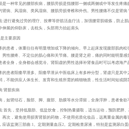
损是一种常见的腰部疾病，腰肌劳损是指腰部一侧或两侧或中等发生疼痛
的肾病、风湿病、类风湿病、腰肌劳损脊椎和外伤。男性腰痛不仅是肾病 
法:进行避免过劳的理疗、按摩等舒筋活血疗法，加强腰背肌锻炼，防止
中伸展的仰卧床，去枕头，头部用力抬起肩头
虚是主要原因
疼的患者，体重往往有明显增加或下降的倾向。早上起床发现腹部肌肉松
、男性腰疼、不定位的肌心痛和关节痛。腰是肾之府，痛的同时能明显感
患者全身，全身都会感觉冷。肾阳虚的男性选择补肾食品时可以考虑海产
疼的患者阳痿早泄多。阳痿早泄从中医临床上有多种分型，肾虚只是其中
弱，不能供应人体生长、发育和生殖所需的精细物质，性生活时间短或阴
病:肾脏疾病
病，如肾结石，脸部、脚、腹部、肋膜等水分滞留，全身浮肿，患者食欲
法:首先，坚持低脂肪、低盐饮食，控制热量摄取，适当运动，预防肥胖
。再次，避免使用损害肾脏的药物，不使用劣质化妆品，远离重金属的毒
，应该监测三部曲:1。定期测量血压2。定期检查尿液，特别是监测尿白蛋